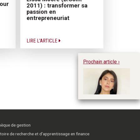
our
2011) : transformer sa
passion en
entrepreneuriat
LIRE L'ARTICLE
Prochain article ›
Le
thèque de gestion
toire de recherche et d’apprentissage en finance