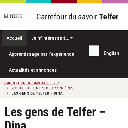
Passer au contenu principal
Carrefour du savoir
Telfer
Accueil
Je m’intéresse à…
English
Apprentissage par l'expérience
Recherche...
Actualités et annonces
CARREFOUR DU SAVOIR TELFER
BLOGUE DU CENTRE DES CARRIÈRES
LES GENS DE TELFER – DINA
Les gens de Telfer –
Dina