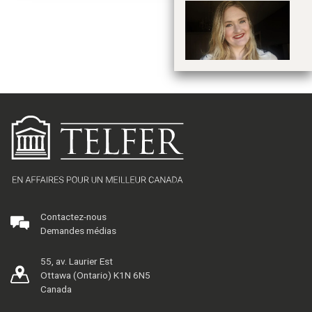
Le
Contactez-nous
Demandes médias
55, av. Laurier Est
Ottawa (Ontario) K1N 6N5
Canada