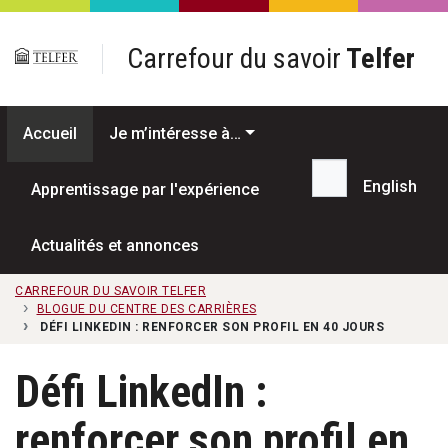
Passer au contenu principal
Carrefour du savoir
Telfer
Accueil
Je m’intéresse à…
English
Apprentissage par l'expérience
Recherche...
Actualités et annonces
CARREFOUR DU SAVOIR TELFER
BLOGUE DU CENTRE DES CARRIÈRES
DÉFI LINKEDIN : RENFORCER SON PROFIL EN 40 JOURS
Défi LinkedIn :
renforcer son profil en