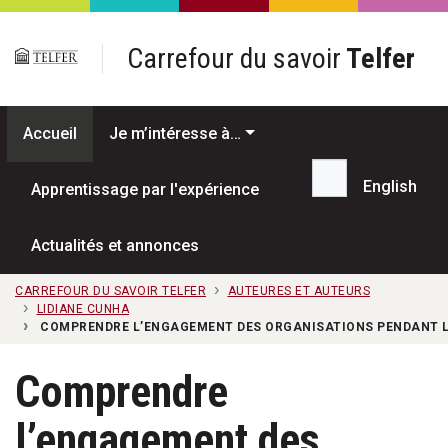
Passer au contenu principal
Carrefour du savoir
Telfer
Accueil
Je m’intéresse à…
English
Apprentissage par l'expérience
Recherche...
Actualités et annonces
CARREFOUR DU SAVOIR TELFER
AUTEURES ET AUTEURS
LIDIANE CUNHA
COMPRENDRE L’ENGAGEMENT DES ORGANISATIONS PENDANT LA
Comprendre
l’engagement des