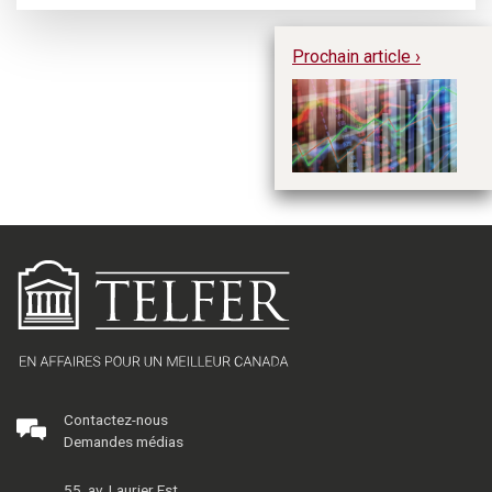
Prochain article ›
De
ge
mo
F
Contactez-nous
Demandes médias
55, av. Laurier Est