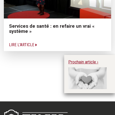
Services de santé : en refaire un vrai «
système »
LIRE L'ARTICLE
Prochain article ›
C
or
p