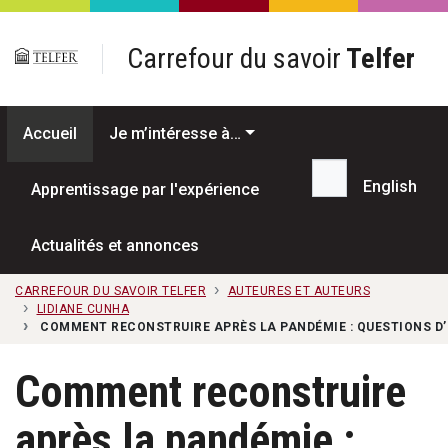
Passer au contenu principal
Carrefour du savoir
Telfer
Accueil
Je m’intéresse à…
English
Apprentissage par l'expérience
Recherche...
Actualités et annonces
CARREFOUR DU SAVOIR TELFER
AUTEURES ET AUTEURS
LIDIANE CUNHA
COMMENT RECONSTRUIRE APRÈS LA PANDÉMIE : QUESTIONS D’
Comment reconstruire
après la pandémie :