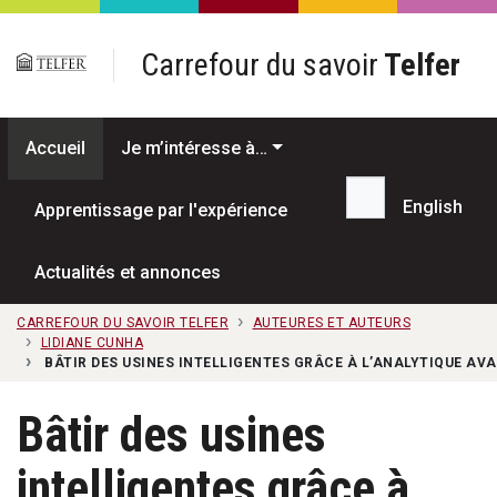
Passer au contenu principal
Carrefour du savoir
Telfer
Accueil
Je m’intéresse à…
English
Apprentissage par l'expérience
Recherche...
Actualités et annonces
CARREFOUR DU SAVOIR TELFER
AUTEURES ET AUTEURS
LIDIANE CUNHA
BÂTIR DES USINES INTELLIGENTES GRÂCE À L’ANALYTIQUE AV
Bâtir des usines
intelligentes grâce à