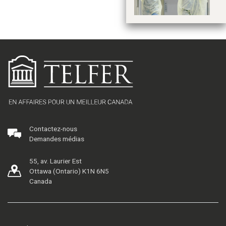
la
Contactez-nous
Demandes médias
55, av. Laurier Est
Ottawa (Ontario) K1N 6N5
Canada