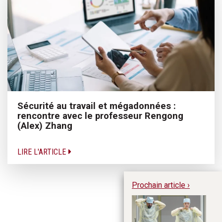
Sécurité au travail et mégadonnées :
rencontre avec le professeur Rengong
(Alex) Zhang
LIRE L'ARTICLE
Prochain article ›
Ut
le
ch