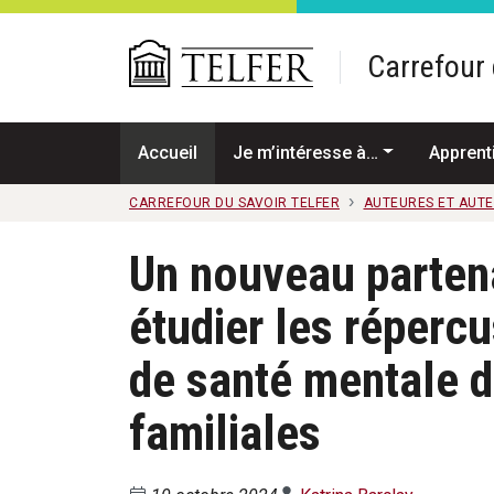
Passer au contenu principal
Carrefour 
Accueil
Je m’intéresse à…
Apprent
CARREFOUR DU SAVOIR TELFER
AUTEURES ET AUT
Un nouveau partena
étudier les réperc
de santé mentale d
familiales