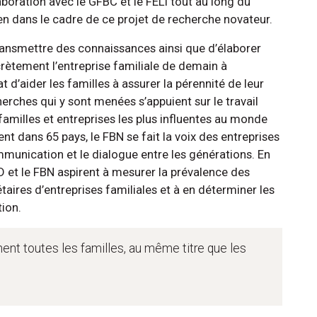
laboration avec le GFBC et le FELI tout au long du
ien dans le cadre de ce projet de recherche novateur.
transmettre des connaissances ainsi que d’élaborer
crètement l’entreprise familiale de demain à
’aider les familles à assurer la pérennité de leur
herches qui y sont menées s’appuient sur le travail
 familles et entreprises les plus influentes au monde
nt dans 65 pays, le FBN se fait la voix des entreprises
mmunication et le dialogue entre les générations. En
IMD et le FBN aspirent à mesurer la prévalence des
aires d’entreprises familiales et à en déterminer les
ion.
nt toutes les familles, au même titre que les