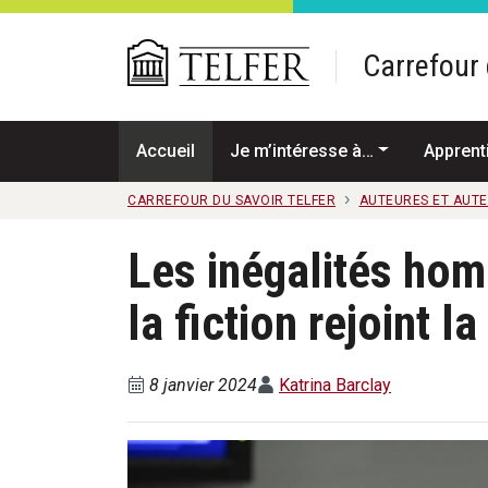
Passer au contenu principal
Carrefour 
Accueil
Je m’intéresse à…
Apprent
CARREFOUR DU SAVOIR TELFER
AUTEURES ET AUT
Les inégalités ho
la fiction rejoint la
8 janvier 2024
Katrina Barclay