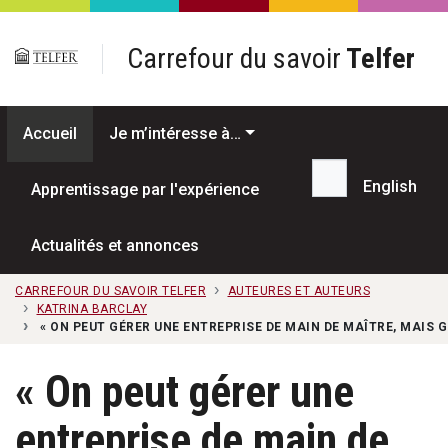
Passer au contenu principal
Carrefour du savoir
Telfer
Accueil
Je m’intéresse à…
English
Apprentissage par l'expérience
Recherche...
Actualités et annonces
CARREFOUR DU SAVOIR TELFER
AUTEURES ET AUTEURS
KATRINA BARCLAY
« ON PEUT GÉRER UNE ENTREPRISE DE MAIN DE MAÎTRE, MAIS G
« On peut gérer une
entreprise de main de