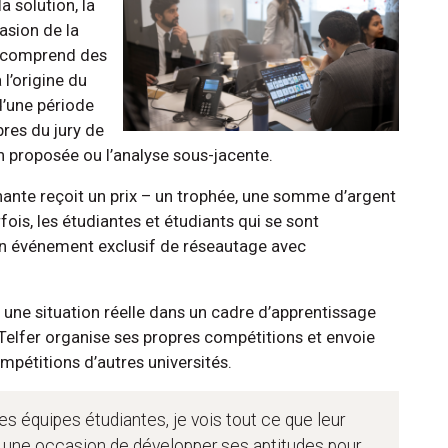
a solution, la
uasion de la
ry comprend des
l’origine du
d’une période
res du jury de
n proposée ou l’analyse sous-jacente.
gnante reçoit un prix – un trophée, une somme d’argent
ois, les étudiantes et étudiants qui se sont
un événement exclusif de réseautage avec
une situation réelle dans un cadre d’apprentissage
 Telfer organise ses propres compétitions et envoie
ompétitions d’autres universités.
s équipes étudiantes, je vois tout ce que leur
t une occasion de développer ses aptitudes pour