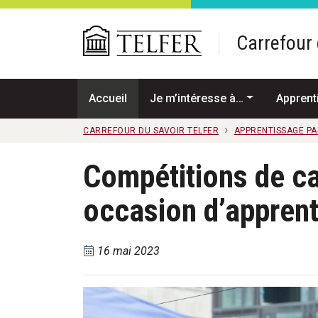
Passer au contenu principal
Carrefour 
Accueil
Je m’intéresse à…
Apprent
CARREFOUR DU SAVOIR TELFER
APPRENTISSAGE PA
Compétitions de cas
occasion d’apprent
16 mai 2023