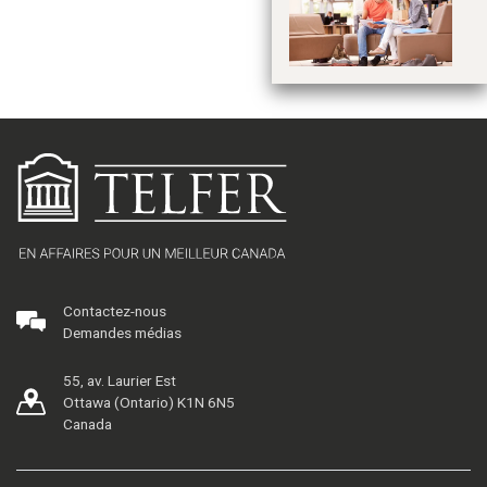
cy
Contactez-nous
Demandes médias
55, av. Laurier Est
Ottawa (Ontario) K1N 6N5
Canada