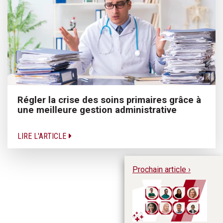
Régler la crise des soins primaires grâce à
une meilleure gestion administrative
LIRE L'ARTICLE
Prochain article ›
De
en