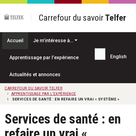
Passer au contenu principal
Carrefour du savoir
Telfer
Accueil
Je m’intéresse à…
English
Apprentissage par l'expérience
Recherche...
Actualités et annonces
CARREFOUR DU SAVOIR TELFER
APPRENTISSAGE PAR L'EXPÉRIENCE
SERVICES DE SANTÉ : EN REFAIRE UN VRAI « SYSTÈME »
Services de santé : en
refaire un vrai «