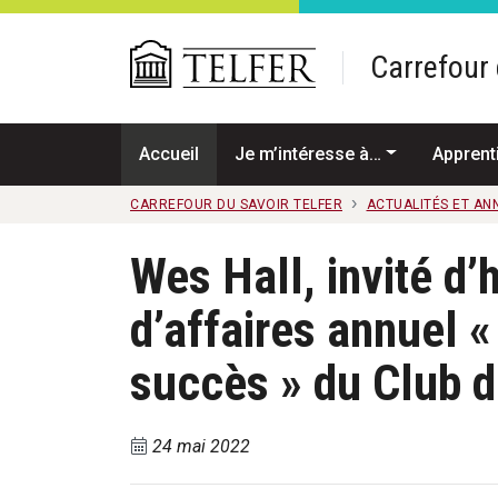
Passer au contenu principal
Carrefour 
Accueil
Je m’intéresse à…
Apprent
CARREFOUR DU SAVOIR TELFER
ACTUALITÉS ET A
Wes Hall, invité d
d’affaires annuel «
succès » du Club d
24 mai 2022