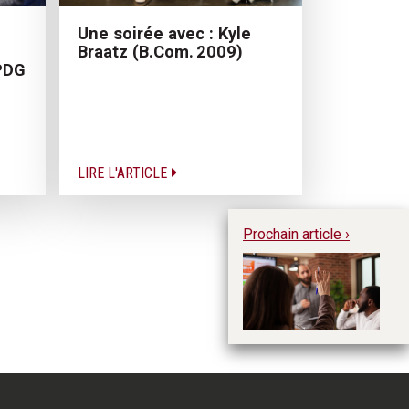
Une soirée avec : Kyle
Braatz (B.Com. 2009)
PDG
LIRE L'ARTICLE
Prochain article ›
Co
: 
do