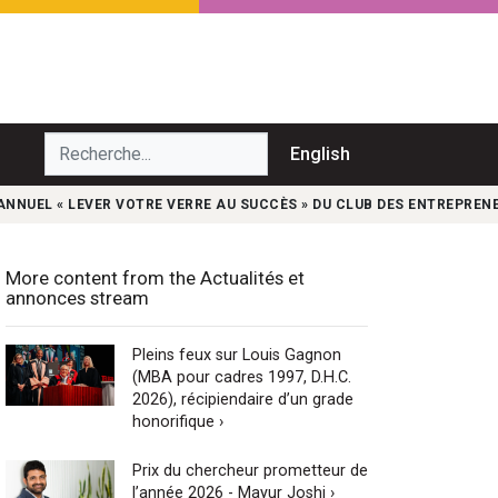
echerche...
English
 ANNUEL « LEVER VOTRE VERRE AU SUCCÈS » DU CLUB DES ENTREPREN
More content from the Actualités et
annonces stream
Pleins feux sur Louis Gagnon
(MBA pour cadres 1997, D.H.C.
2026), récipiendaire d’un grade
honorifique ›
Prix du chercheur prometteur de
l’année 2026 - Mayur Joshi ›