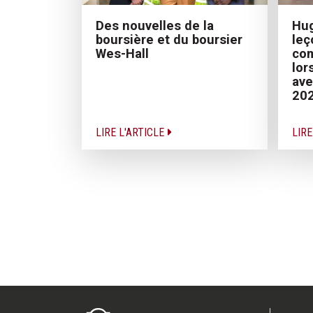
Hug
Des nouvelles de la
leç
boursière et du boursier
com
Wes-Hall
lor
ave
20
LIRE L'ARTICLE
LIRE