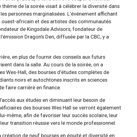
 thème de la soirée visait à célébrer la diversité dans
t les personnes marginalisées. L’événement affichant
e ouest-africain et des artistes des communautés
 fondateur de Kingsdale Advisors, fondateur de
 l’émission Dragon’s Den, diffusée par la CBC, y a
ière, en plus de fournir des conseils aux futurs
ient dans la salle. Au cours de la soirée, on a
ses Wes-Hall, des bourses d’études complètes de
diants noirs et autochtones inscrits en sciences
de faire carrière en finance.
r l’accès aux études en diminuant leur besoin de
bénéficiaires des bourses Wes Hall se verront également
lui-même, afin de favoriser leur succès scolaire, leur
t leur transition réussie vers le monde professionnel.
la création de neuf bourses en équité et diversité en