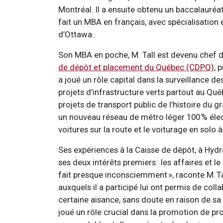
Montréal. Il a ensuite obtenu un baccalauréa
fait un MBA en français, avec spécialisation e
d’Ottawa.
Son MBA en poche, M. Tall est devenu chef de
de dépôt et placement du Québec (CDPQ)
, 
a joué un rôle capital dans la surveillance 
projets d’infrastructure verts partout au Québ
projets de transport public de l’histoire du g
un nouveau réseau de métro léger 100 % élect
voitures sur la route et le voiturage en solo 
Ses expériences à la Caisse de dépôt, à Hyd
ses deux intérêts premiers : les affaires et l
fait presque inconsciemment », raconte M. 
auxquels il a participé lui ont permis de col
certaine aisance, sans doute en raison de sa
joué un rôle crucial dans la promotion de pr