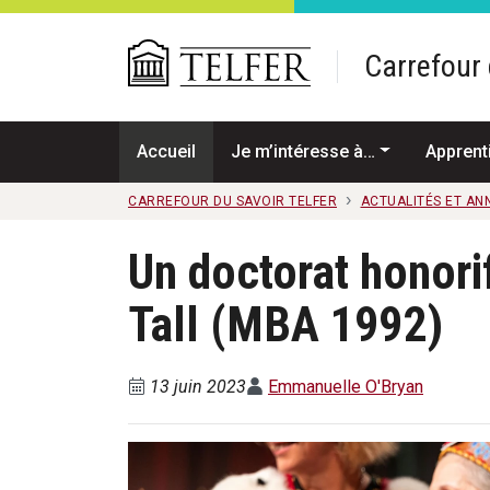
Passer au contenu principal
Carrefour 
Accueil
Je m’intéresse à…
Apprent
CARREFOUR DU SAVOIR TELFER
ACTUALITÉS ET A
Un doctorat honori
Tall (MBA 1992)
13 juin 2023
Emmanuelle O'Bryan