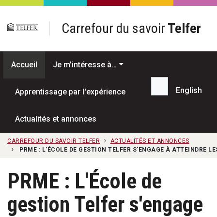
Passer au contenu principal
Carrefour du savoir
Telfer
Accueil
Je m’intéresse à…
English
Apprentissage par l'expérience
Recherche...
Actualités et annonces
CARREFOUR DU SAVOIR TELFER
ACTUALITÉS ET ANNONCES
PRME : L'ÉCOLE DE GESTION TELFER S'ENGAGE À ATTEINDRE L
PRME : L'École de
gestion Telfer s'engage