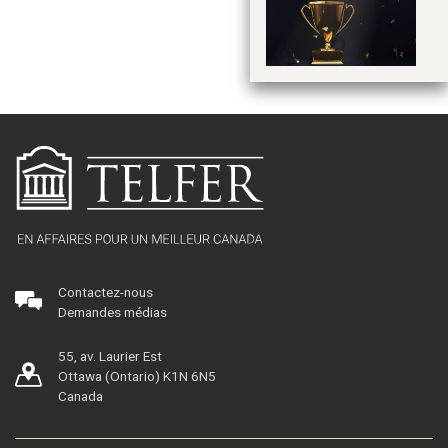
l’
Contactez-nous
Demandes médias
55, av. Laurier Est
Ottawa (Ontario) K1N 6N5
Canada