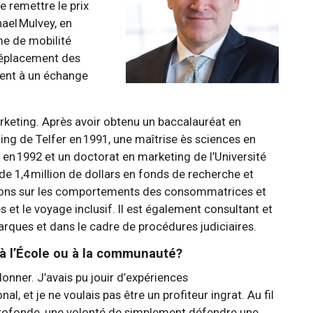
 remettre le prix
ael Mulvey, en
e de mobilité
 déplacement des
ipent à un échange
keting. Après avoir obtenu un baccalauréat en
ng de Telfer en 1991, une maîtrise ès sciences en
 en 1992 et un doctorat en marketing de l’Université
 de 1,4 million de dollars en fonds de recherche et
ions sur les comportements des consommatrices et
et le voyage inclusif. Il est également consultant et
rques et dans le cadre de procédures judiciaires.
 à l’École ou à la communauté?
 donner. J’avais pu jouir d’expériences
l, et je ne voulais pas être un profiteur ingrat. Au fil
rofonde, une volonté de simplement défendre une