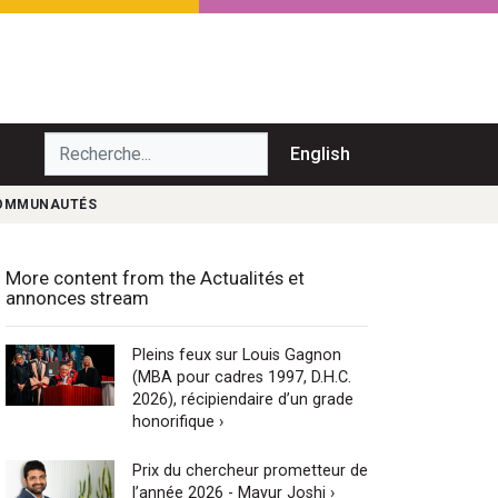
echerche...
English
 COMMUNAUTÉS
More content from the Actualités et
annonces stream
Pleins feux sur Louis Gagnon
(MBA pour cadres 1997, D.H.C.
2026), récipiendaire d’un grade
honorifique ›
Prix du chercheur prometteur de
l’année 2026 - Mayur Joshi ›