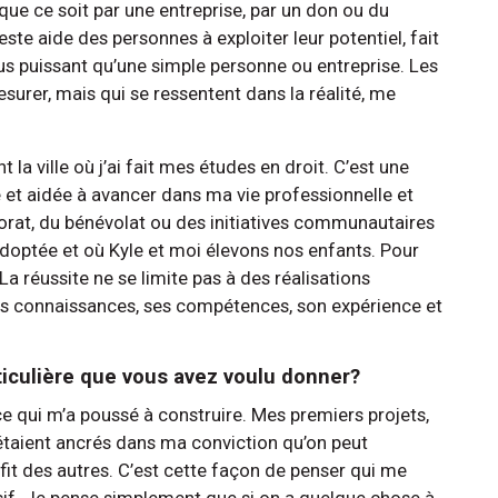
 que ce soit par une entreprise, par un don ou du
ste aide des personnes à exploiter leur potentiel, fait
us puissant qu’une simple personne ou entreprise. Les
urer, mais qui se ressentent dans la réalité, me
la ville où j’ai fait mes études en droit. C’est une
et aidée à avancer dans ma vie professionnelle et
orat, du bénévolat ou des initiatives communautaires
adoptée et où Kyle et moi élevons nos enfants. Pour
 La réussite ne se limite pas à des réalisations
r ses connaissances, ses compétences, son expérience et
rticulière que vous avez voulu donner?
t ce qui m’a poussé à construire. Mes premiers projets,
taient ancrés dans ma conviction qu’on peut
it des autres. C’est cette façon de penser qui me
sif. Je pense simplement que si on a quelque chose à