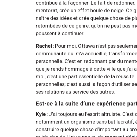
contribue à la façonner. Le fait de redonner,
mentorat, crée un effet boule de neige. Ce ge
naître des idées et crée quelque chose de pl
retombées de ce genre, qu’on ne peut pas mes
poussent à continuer.
Rachel :
Pour moi, Ottawa n’est pas seulement 
communauté qui m’a accueillie, transformée 
personnelle. C’est en redonnant par du ment
que je rends hommage à cette ville que j’ai 
moi, c’est une part essentielle de la réussite.
personnelles; c’est aussi la façon d’utilise
ses relations au service des autres.
Est-ce à la suite d’une expérience pa
Kyle :
J’ai toujours eu l’esprit altruiste. C’es
notamment un organisme sans but lucratif, é
construire quelque chose d’important au prof
guide depuis. Il n’y a pas eu de moment déci