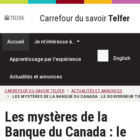
Passer au contenu principal
Carrefour du savoir
Telfer
Accueil
Je m’intéresse à…
English
Apprentissage par l'expérience
Recherche...
Actualités et annonces
CARREFOUR DU SAVOIR TELFER
ACTUALITÉS ET ANNONCES
LES MYSTÈRES DE LA BANQUE DU CANADA : LE GOUVERNEUR T
Les mystères de la
Banque du Canada : le