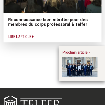
Reconnaissance bien méritée pour des
membres du corps professoral à Telfer
LIRE L'ARTICLE
Prochain article ›
L
Co
C