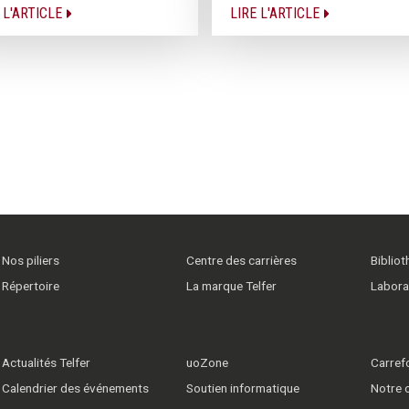
 L'ARTICLE
LIRE L'ARTICLE
Nos piliers
Centre des carrières
Biblio
Répertoire
La marque Telfer
Labora
Actualités Telfer
uoZone
Carrefo
Calendrier des événements
Soutien informatique
Notre