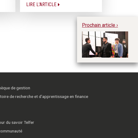
LIRE L'ARTICLE
Prochain article ›
DE
pr
d’
ma
thèque de gestion
toire de recherche et d’apprentissage en finance
ur du savoir Telfer
 communauté