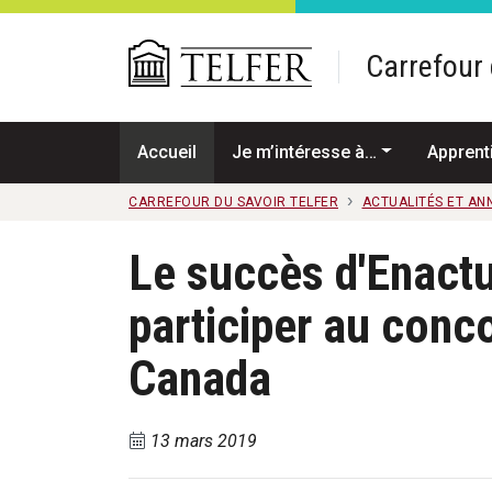
Passer au contenu principal
Carrefour 
Accueil
Je m’intéresse à…
Apprent
CARREFOUR DU SAVOIR TELFER
ACTUALITÉS ET A
Le succès d'Enactu
participer au conc
Canada
13 mars 2019