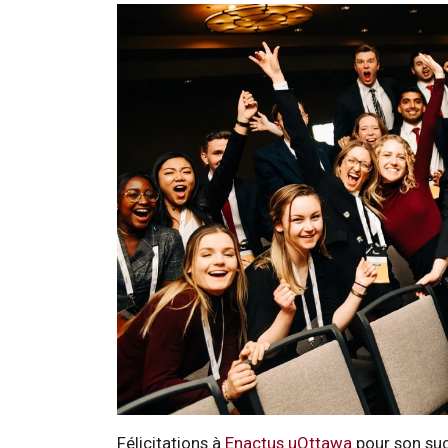
Félicitations à
Enactus uOttawa
pour son suc