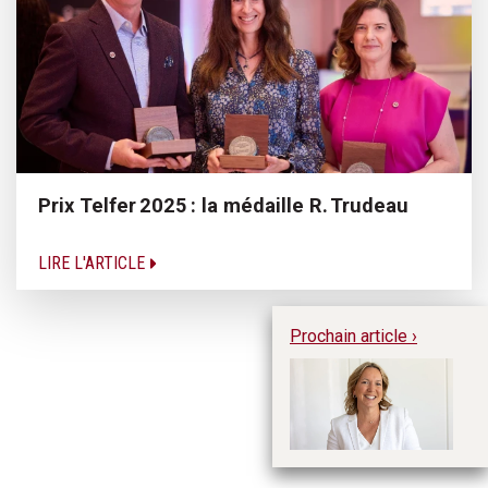
Prix Telfer 2025 : la médaille R. Trudeau
LIRE L'ARTICLE
Prochain article ›
L’
ti
fo