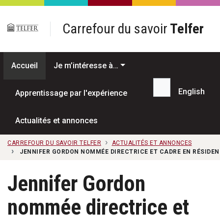
Passer au contenu principal
Carrefour du savoir
Telfer
Accueil
Je m’intéresse à…
English
Apprentissage par l'expérience
Recherche...
Actualités et annonces
CARREFOUR DU SAVOIR TELFER
ACTUALITÉS ET ANNONCES
JENNIFER GORDON NOMMÉE DIRECTRICE ET CADRE EN RÉSIDE
Jennifer Gordon
nommée directrice et