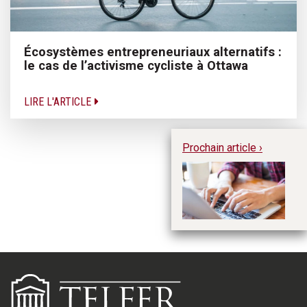
Écosystèmes entrepreneuriaux alternatifs :
le cas de l’activisme cycliste à Ottawa
LIRE L'ARTICLE
Prochain article ›
Le
su
Te
e