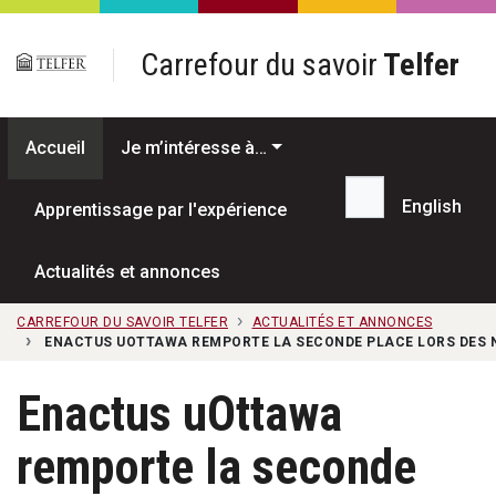
Passer au contenu principal
Carrefour du savoir
Telfer
Accueil
Je m’intéresse à…
English
Apprentissage par l'expérience
Recherche...
Actualités et annonces
CARREFOUR DU SAVOIR TELFER
ACTUALITÉS ET ANNONCES
ENACTUS UOTTAWA REMPORTE LA SECONDE PLACE LORS DES N
Enactus uOttawa
remporte la seconde