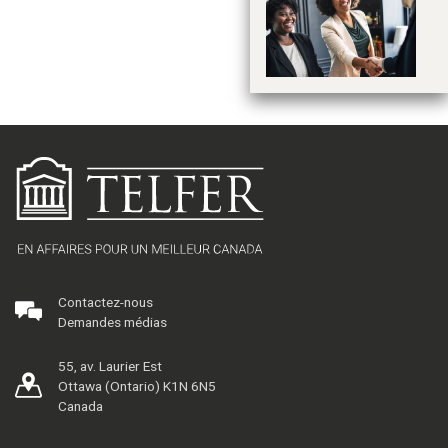
Ap
CE
Contactez-nous
Demandes médias
55, av. Laurier Est
Ottawa (Ontario) K1N 6N5
Canada