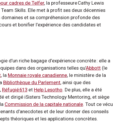
our cadres de Telfer
, la professeure Cathy Lewis
eam Skills. Elle met à profit ses deux décennies
ts domaines et sa compréhension profonde des
ours et bonifier l’expérience des candidates et
ie d’un riche bagage d’expérience concrète : elle a
équipes dans des organisations telles qu’
Abbott
(le
t
, la
Monnaie royale canadienne
, le ministère de la
la
Bibliothèque du Parlement
, ainsi que des
,
Réfugié 613
et
Help Lesotho
. De plus, elle a été
dé et dirigé iSisters Technology Mentoring, et siège
 la
Commission de la capitale nationale
. Tout ce vécu
renants d’anecdotes et de leur donner des conseils
cepts théoriques et les applications concrètes.