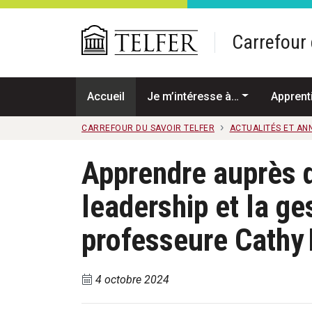
Passer au contenu principal
Carrefour 
Accueil
Je m’intéresse à…
Apprent
CARREFOUR DU SAVOIR TELFER
ACTUALITÉS ET A
Apprendre auprès d
leadership et la ge
professeure Cathy
4 octobre 2024