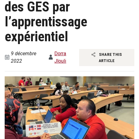
des GES par
l’apprentissage
expérientiel
9 décembre
Dorra
SHARE THIS
2022
Jlouli
ARTICLE