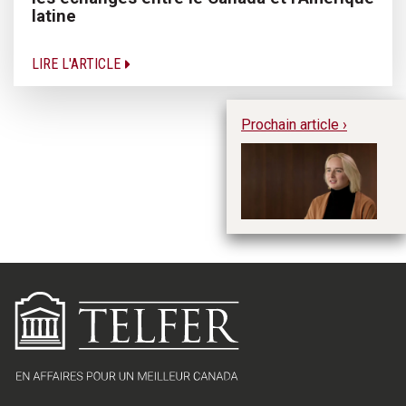
latine
LIRE L'ARTICLE
Prochain article ›
Pl