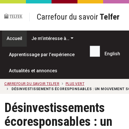
Passer au contenu principal
Carrefour du savoir
Telfer
Accueil
Je m’intéresse à…
English
Apprentissage par l'expérience
Recherche...
Actualités et annonces
CARREFOUR DU SAVOIR TELFER
PLUS VERT
DÉSINVESTISSEMENTS ÉCORESPONSABLES : UN MOUVEMENT SOC
Désinvestissements
écoresponsables : un