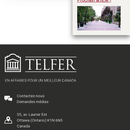
Prochain article ›
Cr
c
s’
cl
Contactez-nous
Demandes médias
55, av. Laurier Est
Ottawa (Ontario) K1N 6N5
Canada