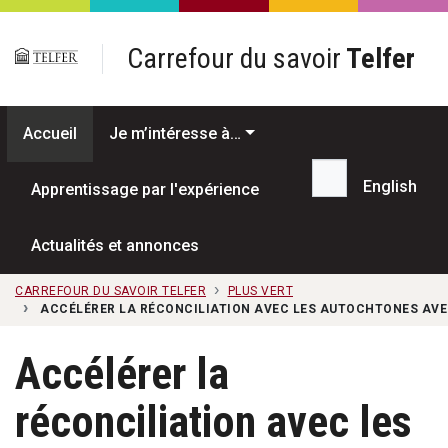
Passer au contenu principal
Carrefour du savoir
Telfer
Accueil
Je m’intéresse à…
English
Apprentissage par l'expérience
Recherche...
Actualités et annonces
CARREFOUR DU SAVOIR TELFER
PLUS VERT
ACCÉLÉRER LA RÉCONCILIATION AVEC LES AUTOCHTONES AVE
Accélérer la
réconciliation avec les