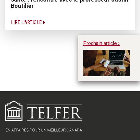
Boutilier
LIRE L'ARTICLE
Prochain article ›
En
ge
re