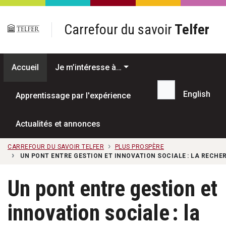
Passer au contenu principal
Carrefour du savoir
Telfer
Accueil
Je m’intéresse à…
English
Apprentissage par l'expérience
Recherche...
Actualités et annonces
CARREFOUR DU SAVOIR TELFER
PLUS PROSPÈRE
UN PONT ENTRE GESTION ET INNOVATION SOCIALE : LA RECH
Un pont entre gestion et
innovation sociale : la