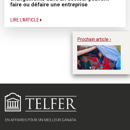
faire ou défaire une entreprise
LIRE L'ARTICLE
Prochain article ›
De
re
le
av
M