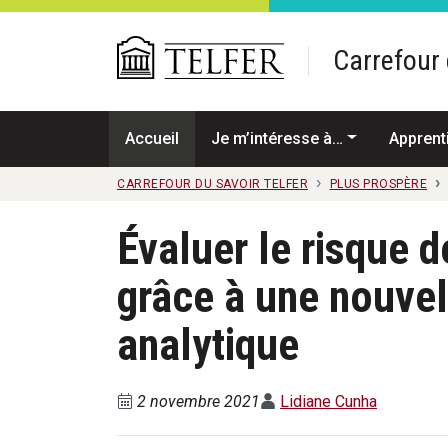
Passer au contenu principal
Carrefour 
Accueil
Je m’intéresse à…
Apprent
CARREFOUR DU SAVOIR TELFER
PLUS PROSPÈRE
Évaluer le risque 
grâce à une nouvel
analytique
2 novembre 2021
Lidiane Cunha