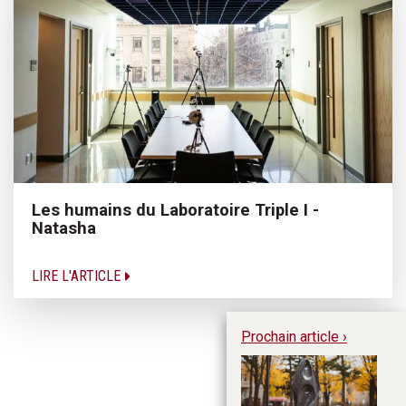
Les humains du Laboratoire Triple I -
Natasha
LIRE L'ARTICLE
Prochain article ›
Un
la
ét