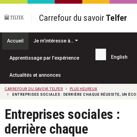
Passer au contenu principal
Carrefour du savoir
Telfer
Accueil
Je m’intéresse à…
English
Apprentissage par l'expérience
Recherche...
Actualités et annonces
CARREFOUR DU SAVOIR TELFER
PLUS HEUREUX
ENTREPRISES SOCIALES : DERRIÈRE CHAQUE RÉUSSITE, UN ÉC
Entreprises sociales :
derrière chaque