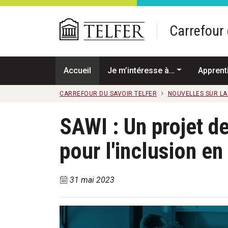
Passer au contenu principal
Carrefour 
Accueil
Je m’intéresse à…
Apprent
CARREFOUR DU SAVOIR TELFER
NOUVELLES SUR L
SAWI : Un projet d
pour l'inclusion en 
31 mai 2023