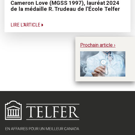
Cameron Love (MGSS 1997), lauréat 2024
de la médaille R. Trudeau de l’École Telfer
LIRE L'ARTICLE
Prochain article ›
In
so
et
no