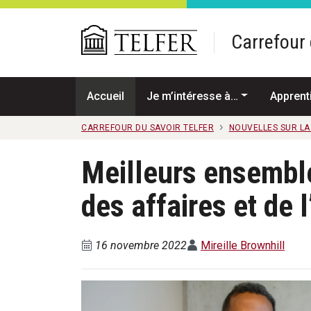
Passer au contenu principal
Carrefour 
Accueil
Je m’intéresse à…
Apprent
CARREFOUR DU SAVOIR TELFER
NOUVELLES SUR L
Meilleurs ensemble 
des affaires et de 
16 novembre 2022
Mireille Brownhill