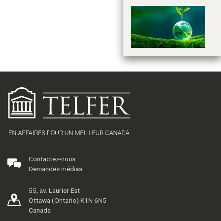
PR
s'
Na
Contactez-nous
Demandes médias
55, av. Laurier Est
Ottawa (Ontario) K1N 6N5
Canada