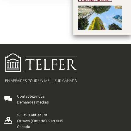
Un
co
pl
Contactez-nous
Demandes médias
55, av. Laurier Est
Ottawa (Ontario) K1N 6N5
Canada