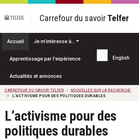
Passer au contenu principal
Carrefour du savoir
Telfer
Accueil
Je m’intéresse à…
English
Apprentissage par l'expérience
Recherche...
Actualités et annonces
CARREFOUR DU SAVOIR TELFER
NOUVELLES SUR LA RECHERCHE
L’ACTIVISME POUR DES POLITIQUES DURABLES
L’activisme pour des
politiques durables