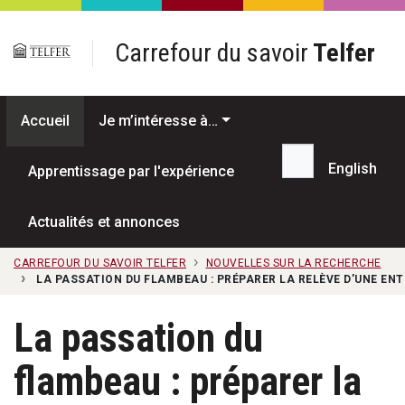
Passer au contenu principal
Carrefour du savoir
Telfer
Accueil
Je m’intéresse à…
English
Apprentissage par l'expérience
Recherche...
Actualités et annonces
CARREFOUR DU SAVOIR TELFER
NOUVELLES SUR LA RECHERCHE
LA PASSATION DU FLAMBEAU : PRÉPARER LA RELÈVE D’UNE ENT
La passation du
flambeau : préparer la