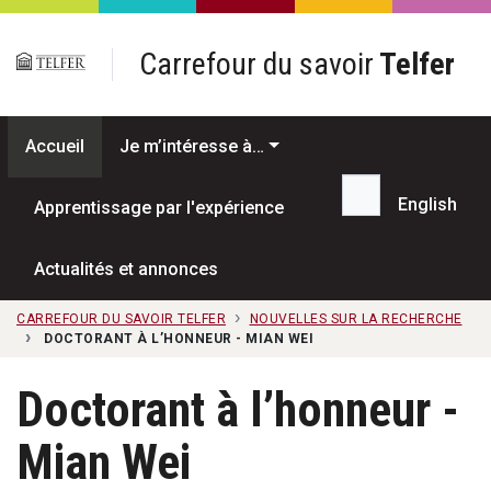
Passer au contenu principal
Carrefour du savoir
Telfer
Accueil
Je m’intéresse à…
English
Apprentissage par l'expérience
Recherche...
Actualités et annonces
CARREFOUR DU SAVOIR TELFER
NOUVELLES SUR LA RECHERCHE
DOCTORANT À L’HONNEUR - MIAN WEI
Doctorant à l’honneur -
Mian Wei