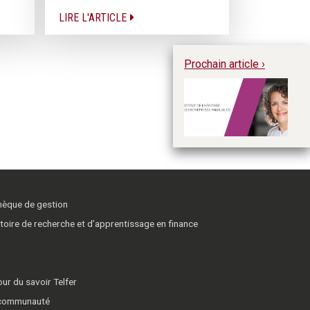
LIRE L'ARTICLE
Prochain article ›
Su
pr
l'
en
thèque de gestion
toire de recherche et d’apprentissage en finance
ur du savoir Telfer
 communauté