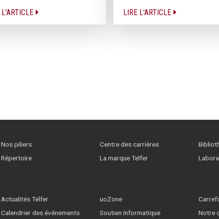
 L'ARTICLE
LIRE L'ARTICLE
Nos piliers
Centre des carrières
Biblio
Répertoire
La marque Telfer
Labora
Actualités Telfer
uoZone
Carrefo
Calendrier des événements
Soutien informatique
Notre