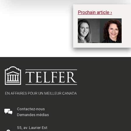
Prochain article ›
En
de
pr
en
Contactez-nous
Demandes médias
55, av. Laurier Est