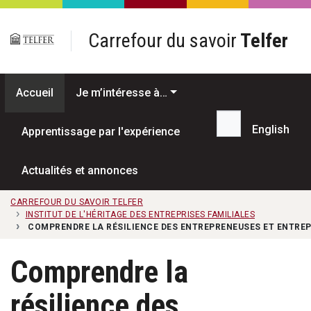
Passer au contenu principal
Carrefour du savoir
Telfer
Accueil
Je m’intéresse à…
English
Apprentissage par l'expérience
Recherche...
Actualités et annonces
CARREFOUR DU SAVOIR TELFER
INSTITUT DE L'HÉRITAGE DES ENTREPRISES FAMILIALES
COMPRENDRE LA RÉSILIENCE DES ENTREPRENEUSES ET ENTRE
Comprendre la
résilience des