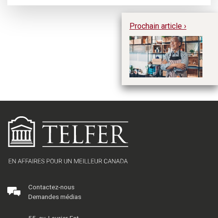
Prochain article ›
L’
im
Contactez-nous
Demandes médias