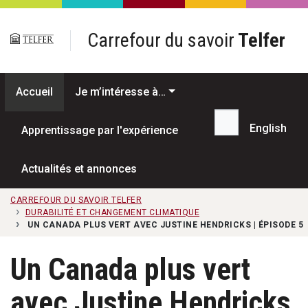
Passer au contenu principal
Carrefour du savoir
Telfer
Accueil
Je m’intéresse à…
English
Apprentissage par l'expérience
Recherche...
Actualités et annonces
CARREFOUR DU SAVOIR TELFER
DURABILITÉ ET CHANGEMENT CLIMATIQUE
UN CANADA PLUS VERT AVEC JUSTINE HENDRICKS | ÉPISODE 5
Un Canada plus vert
avec Justine Hendricks