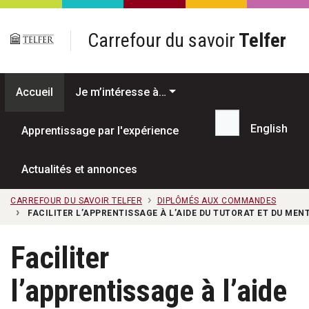
Passer au contenu principal
Carrefour du savoir
Telfer
Accueil
Je m’intéresse à…
English
Apprentissage par l'expérience
Recherche...
Actualités et annonces
CARREFOUR DU SAVOIR TELFER
DIPLÔMÉS AUX COMMANDES
FACILITER L’APPRENTISSAGE À L’AIDE DU TUTORAT ET DU MEN
Faciliter
l’apprentissage à l’aide