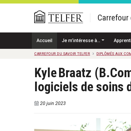
Passer au contenu principal
Carrefour 
Accueil
Je m’intéresse à…
Apprent
CARREFOUR DU SAVOIR TELFER
DIPLÔMÉS AUX CO
Kyle Braatz (B.Com
logiciels de soins 
20 juin 2023