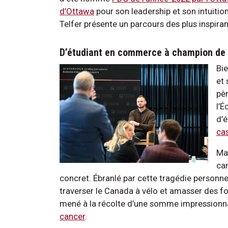
d’Ottawa
pour son leadership et son intuitio
Telfer présente un parcours des plus inspiran
D’étudiant en commerce à champion de 
Bie
et 
pèr
l’É
d’
ca
Ma
can
concret. Ébranlé par cette tragédie personne
traverser le Canada à vélo et amasser des fo
mené à la récolte d’une somme impressionn
cancer
.