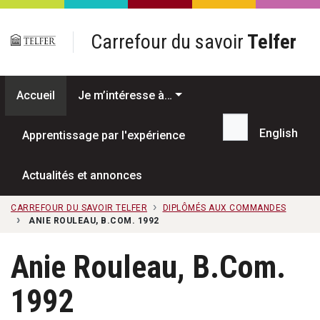
Passer au contenu principal
Carrefour du savoir
Telfer
Accueil
Je m’intéresse à…
English
Apprentissage par l'expérience
Recherche...
Actualités et annonces
CARREFOUR DU SAVOIR TELFER
DIPLÔMÉS AUX COMMANDES
ANIE ROULEAU, B.COM. 1992
Anie Rouleau, B.Com.
1992