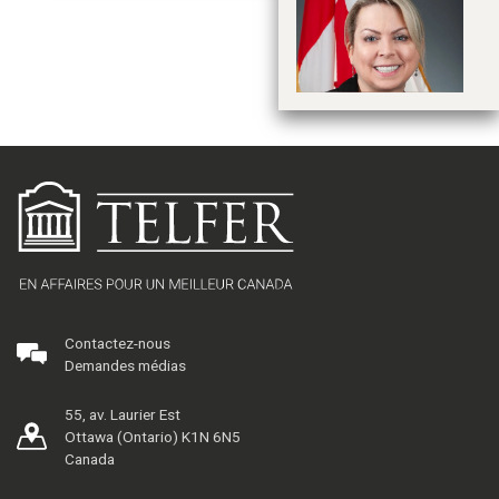
T
Contactez-nous
Demandes médias
55, av. Laurier Est
Ottawa (Ontario) K1N 6N5
Canada