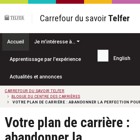
Passer au contenu principal
Carrefour du savoir
Telfer
Accueil
Je m’intéresse à…
English
Apprentissage par l'expérience
Recherche...
Actualités et annonces
CARREFOUR DU SAVOIR TELFER
BLOGUE DU CENTRE DES CARRIÈRES
VOTRE PLAN DE CARRIÈRE : ABANDONNER LA PERFECTION POU
Votre plan de carrière :
abandonner la