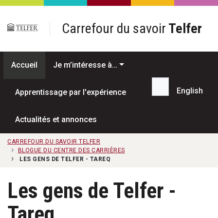
Passer au contenu principal
Carrefour du savoir
Telfer
Accueil
Je m’intéresse à…
English
Apprentissage par l'expérience
Recherche...
Actualités et annonces
CARREFOUR DU SAVOIR TELFER
BLOGUE DU CENTRE DES CARRIÈRES
LES GENS DE TELFER - TAREQ
Les gens de Telfer -
Tareq