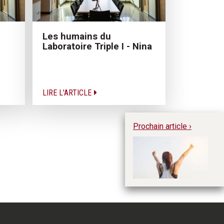
Les humains du
Laboratoire Triple I - Nina
LIRE L'ARTICLE
Prochain article ›
C
sc