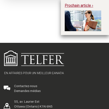
Prochain article ›
Af
ré
pr
Contactez-nous
Demandes médias
55, av. Laurier Est
Ottawa (Ontario) K1N 6N5