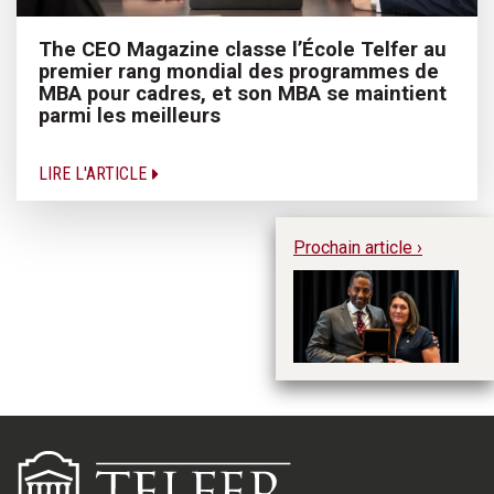
The CEO Magazine classe l’École Telfer au
premier rang mondial des programmes de
MBA pour cadres, et son MBA se maintient
parmi les meilleurs
LIRE L'ARTICLE
Prochain article ›
An
de
à 
C