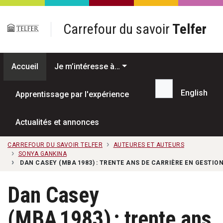
Passer au contenu principal
Carrefour du savoir
Telfer
Accueil
Je m’intéresse à…
English
Apprentissage par l'expérience
Recherche...
Actualités et annonces
CARREFOUR DU SAVOIR TELFER
AUTEURES ET AUTEURS
SONYA GANKINA
DAN CASEY (MBA 1983) : TRENTE ANS DE CARRIÈRE EN GESTIO
Dan Casey
(MBA 1983) : trente ans