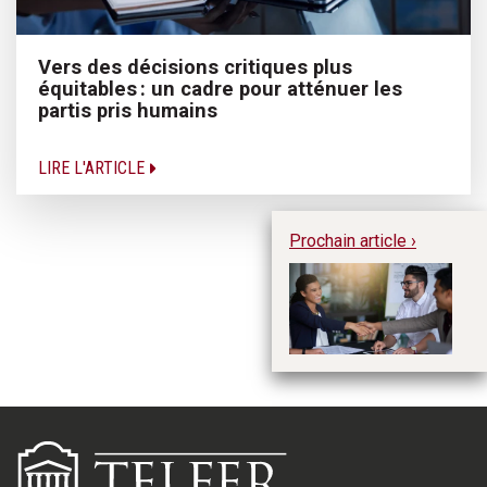
Vers des décisions critiques plus
équitables : un cadre pour atténuer les
partis pris humains
LIRE L'ARTICLE
Prochain article ›
L’
ex
le