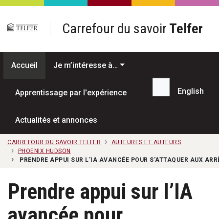
Passer au contenu principal
Carrefour du savoir
Telfer
Accueil
Je m’intéresse à…
English
Apprentissage par l'expérience
Recherche...
Actualités et annonces
CARREFOUR DU SAVOIR TELFER
AUTEURES ET AUTEURS
PHOENIX HUDSON
PRENDRE APPUI SUR L’IA AVANCÉE POUR S’ATTAQUER AUX AR
Prendre appui sur l’IA
avancée pour